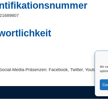
ntifikationsnummer
121689807
wortlichkeit
Wir v
Social-Media-Präsenzen: Facebook, Twitter, Youtube, In
optimi
Co