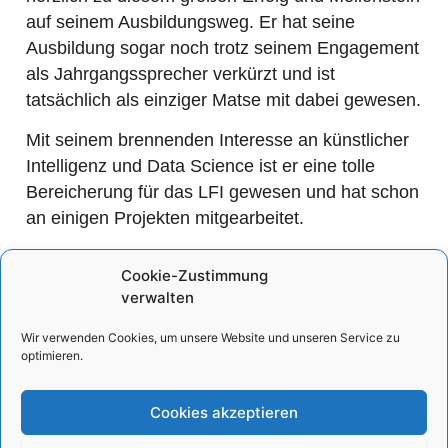
auf seinem Ausbildungsweg. Er hat seine
Ausbildung sogar noch trotz seinem Engagement
als Jahrgangssprecher verkürzt und ist
tatsächlich als einziger Matse mit dabei gewesen.
Mit seinem brennenden Interesse an künstlicher
Intelligenz und Data Science ist er eine tolle
Bereicherung für das LFI gewesen und hat schon
an einigen Projekten mitgearbeitet.
Das reicht ihm aber noch nicht. Wir freuen uns,
Cookie-Zustimmung
dass Christian noch eine Weile Teil unseres
verwalten
Teams bleibt und sein Studium fortsetzt! Wir
sagen danke für die bisherige Zusammenarbeit
Wir verwenden Cookies, um unsere Website und unseren Service zu
optimieren.
und wünschen dir, lieber Christian, weiterhin
Frohes Schaffen! 😊
Cookies akzeptieren
Fotos: IHK Aachen / Heike Lachmann