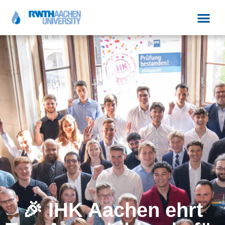
🎉 IHK Aachen ehrt