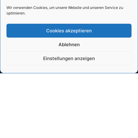
Wir verwenden Cookies, um unsere Website und unseren Service zu
optimieren.
Cookies akzeptieren
Ablehnen
Einstellungen anzeigen
General
Institute
Unesco
News
WaterLab
Projects
Imprint
Modules
Data Privacy
SUMWE