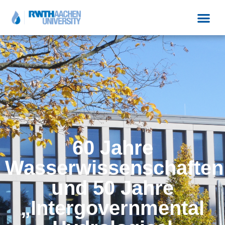
60 Jahre
Wasserwissenschaften
und 50 Jahre
„Intergovernmental