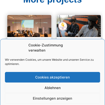
Wasser im Wandel
MyScore
Cookie-Zustimmung
Der Klimawandel lässt
MyScore offers the
verwalten
auf die lebenswichtige
possibility of integrating
Ressource Wasser
people who are in a wide
Wir verwenden Cookies, um unsere Website und unseren Service zu
bezogene
variety of real locations
optimieren.
Extremereignisse
around the world into a
zunehmen. Dies hat
realistic, 3-dimensional
Cookies akzeptieren
globale Auswirkungen
setting, so that the
auf Gesellschaft und
Show project »
Ökosysteme. Um
Ablehnen
wirksam auf die
zunehmenden
Einstellungen anzeigen
Auswirkungen