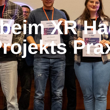
z beim XR H
rojekts Pr