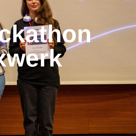
ackathon
axwerk