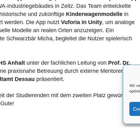
A-Industriegebäudes in Zeitz. Das Team entwickelte
 historische und zukünftige
Kinderwagenmodelle
in
t werden. Die App nutzt
Vuforia in Unity
, um analoge
tuelle Modelle an realen Orten anzuzeigen. Ein
rte Schwarzbär Micha, begleitet die Nutzer spielerisch
HS Anhalt
unter der fachlichen Leitung von
Prof. Dr.
ine praxisnahe Betreuung durch externe Mentoren. Die
tamt Dessau
präsentiert.
Wir v
optimi
eit der Studierenden mit dem zweiten Platz gewürdigt
 Gute!
Co