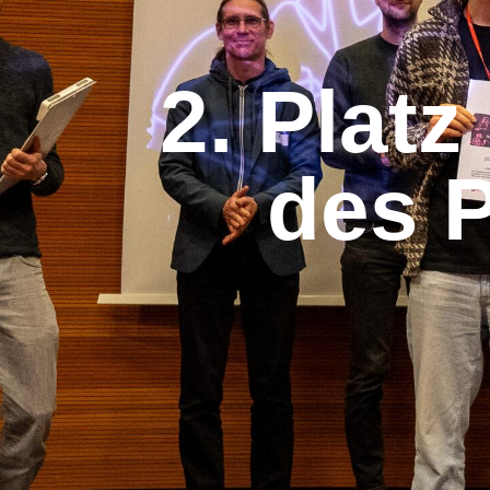
2. Plat
des P