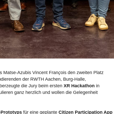
 Matse-Azubis Vincent Fran
ç
ois den zweiten Platz
Studierenden der RWTH Aachen, Burg-Halle,
berzeugte die Jury beim ersten
XR Hackathon
in
ulieren ganz herzlich und wollen die Gelegenheit
Prototyps
für eine geplante
Citizen Participation App