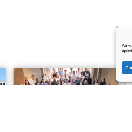
Wir v
optimi
Co
🎉 IHK Aachen ehrt Top-