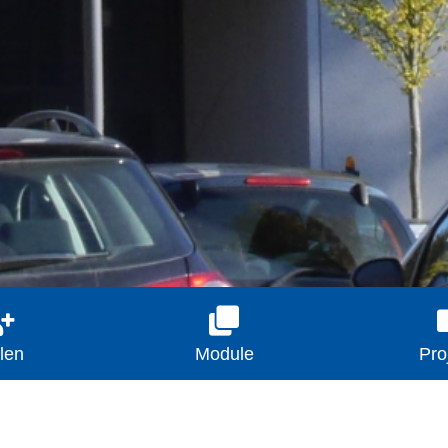
len
Module
Pro