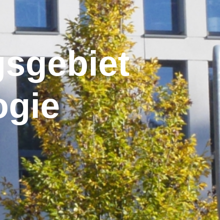
gsgebiet
ogie