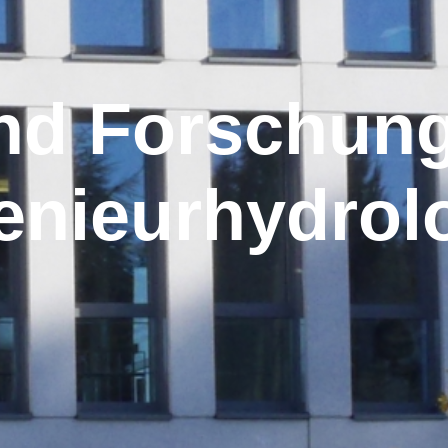
nd Forschun
enieurhydrol