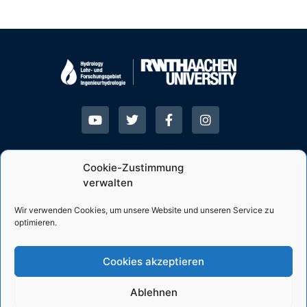
Cookie-Zustimmung
Allgemein
Lehrgebiet
verwalten
Unesco
News
Wir verwenden Cookies, um unsere Website und unseren Service zu
optimieren.
WaterLab
Projekte
Impressum
Module
Datenschutz
SUMWE
Cookies akzeptieren
Ablehnen