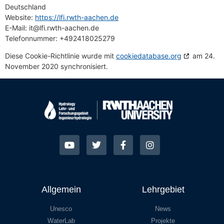
Deutschland
Website:
https://lfi.rwth-aachen.de
E-Mail:
it@
lfi.rwth-aachen.de
Telefonnummer: +492418025279
Diese Cookie-Richtlinie wurde mit
cookiedatabase.org
am 24.
November 2020 synchronisiert.
Allgemein
Lehrgebiet
Unesco
News
WaterLab
Projekte