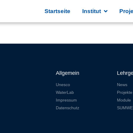
Startseite
Institut
Proj
Allgemein
Lehrge
Unesco
News
WaterLab
Projekte
Impressum
Module
Datenschutz
SUMWE