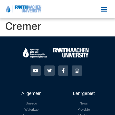
Cremer
Allgemein
Lehrgebiet
Unesco
News
WaterLab
Projekte