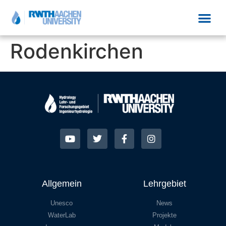
Rodenkirchen
Allgemein
Lehrgebiet
Unesco
News
WaterLab
Projekte