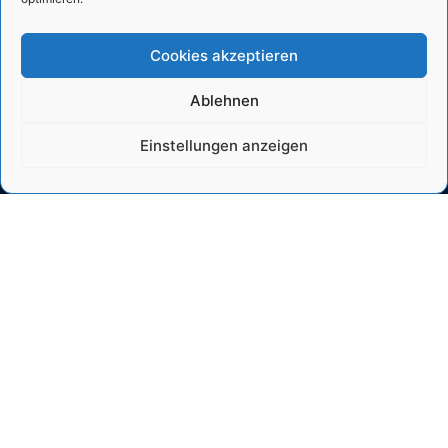
Cookies akzeptieren
Ablehnen
Einstellungen anzeigen
Allgemein
Lehrgebiet
Unesco
News
WaterLab
Projekte
Impressum
Module
Datenschutz
SUMWE
© Alle Rechte vorbehalten